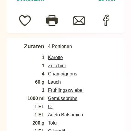
Zutaten
4 Portionen
1
Karotte
1
Zucchini
4
Champignons
60 g
Lauch
1
Frühlingszwiebel
1000 ml
Gemüsebrühe
1 EL
Öl
1 EL
Aceto Balsamico
200 g
Tofu