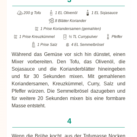
200 g Tofu
1 EL Olivenöl
1 EL Sojasauce
8 Blätter Koriander
1 Prise Koriandersamen (gemahlen)
1 Prise Kreuzkümmel
½ TL Currypulver
Pfeffer
1 Prise Salz
4 EL Semmelbrösel
Während das Gemüse vor sich hin dünstet, einen
Mixer vorbereiten. Den Tofu, das Olivenöl, die
Sojasauce und die Korianderblätter hineingeben
und für 30 Sekunden mixen. Mit gemahlenen
Koriandersamen, Kreuzkümmel, Curry, Salz und
Pfeffer würzen. Die Semmelbrösel dazugeben und
für weitere 20 Sekunden mixen bis eine formbare
Masse entsteht.
Wenn die Brühe kocht, aus der Tofumasse Nocken