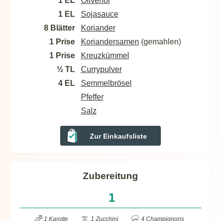
1 EL
Olivenöl
1 EL
Sojasauce
8 Blätter
Koriander
1 Prise
Koriandersamen
(gemahlen)
1 Prise
Kreuzkümmel
½ TL
Currypulver
4 EL
Semmelbrösel
Pfeffer
Salz
Zur Einkaufsliste
Zubereitung
1 Karotte
1 Zucchini
4 Champignons