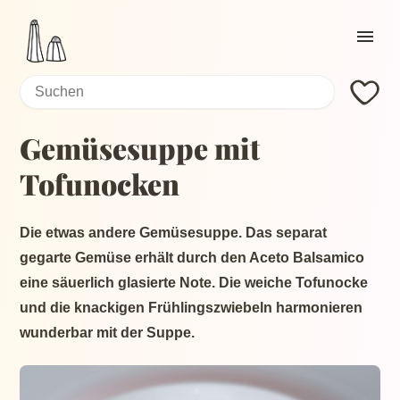
Home
Search
Search:
Current page:
Rezepte
Gemüsesuppe mit
Zutaten
Tofunocken
About
Die etwas andere Gemüsesuppe. Das separat
gegarte Gemüse erhält durch den Aceto Balsamico
eine säuerlich glasierte Note. Die weiche Tofunocke
und die knackigen Frühlingszwiebeln harmonieren
wunderbar mit der Suppe.