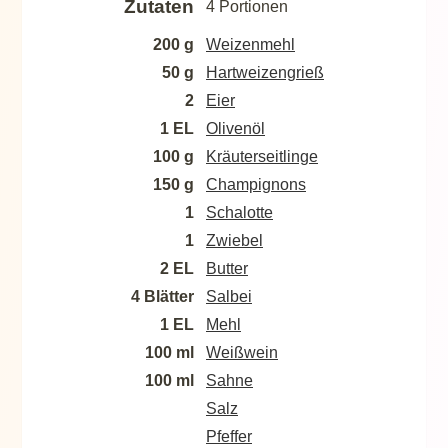
Zutaten
4 Portionen
200 g
Weizenmehl
50 g
Hartweizengrieß
2
Eier
1 EL
Olivenöl
100 g
Kräuterseitlinge
150 g
Champignons
1
Schalotte
1
Zwiebel
2 EL
Butter
4 Blätter
Salbei
1 EL
Mehl
100 ml
Weißwein
100 ml
Sahne
Salz
Pfeffer