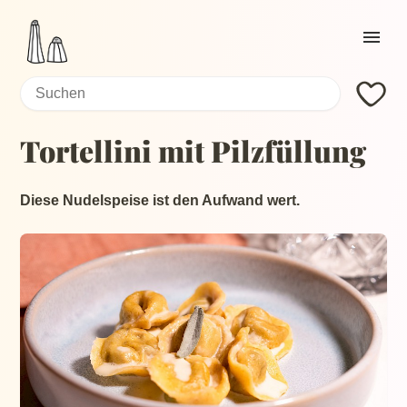
Home
Search
Search:
Current page:
Rezepte
Tortellini mit Pilzfüllung
Zutaten
About
Diese Nudelspeise ist den Aufwand wert.