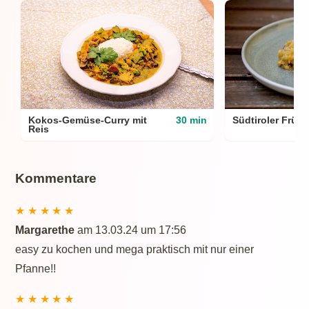
Kokos-Gemüse-Curry mit
30 min
Südtiroler Frühl
Reis
Kommentare
★
★
★
★
★
Margarethe
am 13.03.24 um 17:56
easy zu kochen und mega praktisch mit nur einer
Pfanne!!
★
★
★
★
★