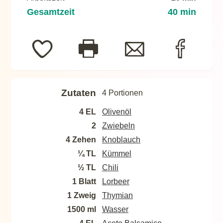
Gesamtzeit
40 min
Zutaten
4 Portionen
4 EL
Olivenöl
2
Zwiebeln
4 Zehen
Knoblauch
¼ TL
Kümmel
½ TL
Chili
1 Blatt
Lorbeer
1 Zweig
Thymian
1500 ml
Wasser