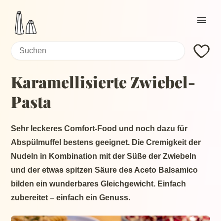
Home
Search
Search:
Current page:
Rezepte
Karamellisierte Zwiebel-
Zutaten
Pasta
About
Sehr leckeres Comfort-Food und noch dazu für
Abspülmuffel bestens geeignet. Die Cremigkeit der
Nudeln in Kombination mit der Süße der Zwiebeln
und der etwas spitzen Säure des Aceto Balsamico
bilden ein wunderbares Gleichgewicht. Einfach
zubereitet – einfach ein Genuss.